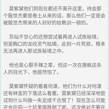
莫紫黛他们到现在都还不离开这里，待会那
个殷世杰要是卷土从来的话，那么他们一定是会
被殷世杰带来的人好好的给教训一顿的。
苏灿不甘心的还想尝试着再进入试炼秘境，
但是胸口的龙纹灵气枯竭，此刻一片死寂，根本
无法再进入那试炼秘境之中。
他也是心狠手辣之辈，但这一次在唐枫这杀
人的目光下，他居然怕了。
莫紫黛怀疑的看着何潇，他们为什么对何潇
还有林宣的下落这么看重。莫紫黛已经深深地尝
试到什么叫做一失足成千古恨了！现在怎么可能
还会在同一个坑里面跌倒了呢。这次绝对不要在