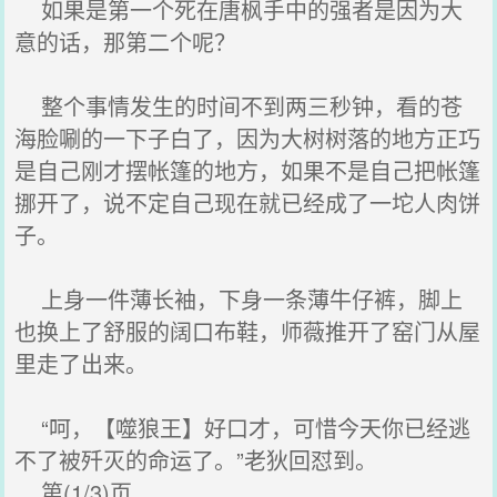
如果是第一个死在唐枫手中的强者是因为大
意的话，那第二个呢？
整个事情发生的时间不到两三秒钟，看的苍
海脸唰的一下子白了，因为大树树落的地方正巧
是自己刚才摆帐篷的地方，如果不是自己把帐篷
挪开了，说不定自己现在就已经成了一坨人肉饼
子。
上身一件薄长袖，下身一条薄牛仔裤，脚上
也换上了舒服的阔口布鞋，师薇推开了窑门从屋
里走了出来。
“呵，【噬狼王】好口才，可惜今天你已经逃
不了被歼灭的命运了。”老狄回怼到。
第(1/3)页