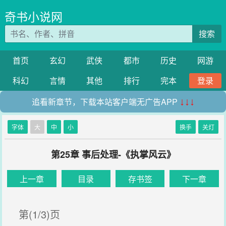
奇书小说网
搜索
首页
玄幻
武侠
都市
历史
网游
科幻
言情
其他
排行
完本
登录
追看新章节，下载本站客户端无广告APP
↓↓↓
字体
大
中
小
换手
关灯
第25章 事后处理-《执掌风云》
上一章
目录
存书签
下一章
第(1/3)页