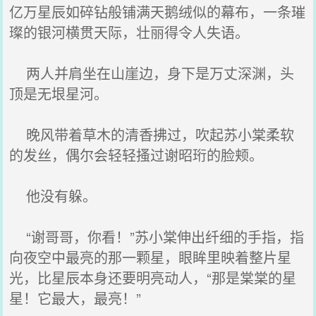
亿万星辰如碎钻般铺满天鹅绒似的幕布，一条璀
璨的银河横贯天际，壮丽得令人失语。
两人并肩坐在山崖边，身下是万丈深渊，头
顶是无垠星河。
晚风带着草木的清香拂过，吹起苏小棠柔软
的发丝，偶尔会轻轻搔过谢昭珩的脸颊。
他没有躲。
“谢哥哥，你看！”苏小棠伸出纤细的手指，指
向夜空中最亮的那一颗星，眼眸里映着整片星
光，比星辰本身还要明亮动人，“那是棠棠的星
星！它最大，最亮！”