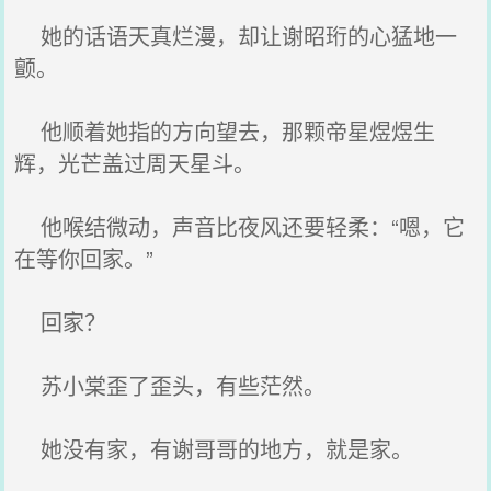
她的话语天真烂漫，却让谢昭珩的心猛地一
颤。
他顺着她指的方向望去，那颗帝星煜煜生
辉，光芒盖过周天星斗。
他喉结微动，声音比夜风还要轻柔：“嗯，它
在等你回家。”
回家？
苏小棠歪了歪头，有些茫然。
她没有家，有谢哥哥的地方，就是家。