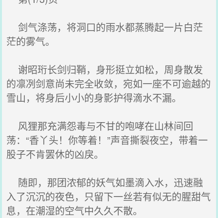
剑气涤荡，将洞口的雨水都蒸腾起一片白茫
茫的雾气。
谢昭珩长剑归鞘，身形挺立如松，周身散发
的凛冽剑意尚未完全收敛，宛如一座不可逾越的
雪山，将身后小小的身影护得滴水不漏。
风狸那充满怨毒与不甘的咆哮在山林间回
荡：“香丫头！你等着！”声音撕裂夜空，带着一
股子不肯罢休的凶戾。
随即，那团浓郁的妖气如墨滴入水，迅速融
入了沉沉的夜色，只留下一丝若有似无的腥甜气
息，在潮湿的空气中久久不散。