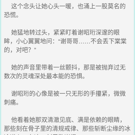
这个念头让她心头一暖，也涌上一股莫名的
恐慌。
她猛地转过头，紧紧盯着谢昭珩深邃的眼
眸，小心翼翼地问：“谢哥哥……不会丢下棠棠
的，对吧？”
她的声音里带着一丝颤抖，那是被抛弃过无
数次的灵魂深处最本能的恐惧。
谢昭珩的心像是被一只无形的手攥紧，微微
刺痛。
他看着她那双清澈见底、满是依赖的眼睛，
那些刻在骨子里的清规戒律、那些斩断尘缘的冰