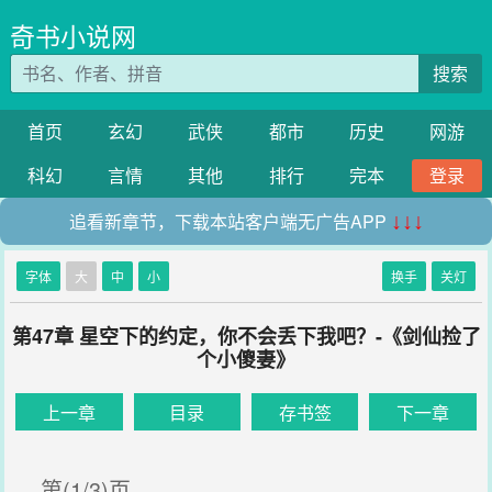
奇书小说网
搜索
首页
玄幻
武侠
都市
历史
网游
科幻
言情
其他
排行
完本
登录
追看新章节，下载本站客户端无广告APP
↓↓↓
字体
大
中
小
换手
关灯
第47章 星空下的约定，你不会丢下我吧？-《剑仙捡了
个小傻妻》
上一章
目录
存书签
下一章
第(1/3)页