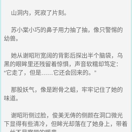
山洞内，死寂了片刻。
苏小棠小巧的鼻子用力抽了抽，像只警惕的
幼兽。
她从谢昭珩宽阔的背影后探出半个脑袋，乌
黑的眼眸里还残留着惊惧，声音软糯却笃定：
“它走了，但是……它还会回来的。”
那股妖气，像是跗骨之蛆，牢牢记住了她的
味道。
谢昭珩侧过脸，俊美无俦的侧颜在洞口微光
下显得有些清冷，但眸光却落在了她身上，带着