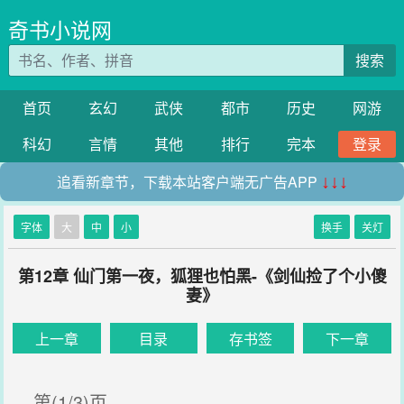
奇书小说网
搜索
首页
玄幻
武侠
都市
历史
网游
科幻
言情
其他
排行
完本
登录
追看新章节，下载本站客户端无广告APP
↓↓↓
字体
大
中
小
换手
关灯
第12章 仙门第一夜，狐狸也怕黑-《剑仙捡了个小傻
妻》
上一章
目录
存书签
下一章
第(1/3)页