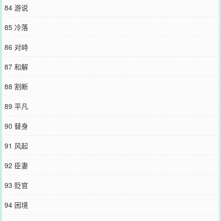
84 游说
85 冷落
86 对峙
87 和解
88 割断
89 平凡
90 替身
91 风起
92 臣妻
93 贬官
94 困境