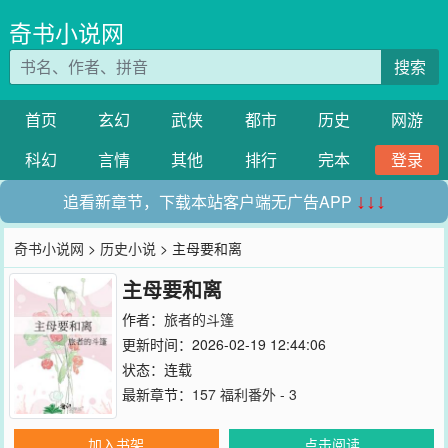
奇书小说网
搜索
首页
玄幻
武侠
都市
历史
网游
科幻
言情
其他
排行
完本
登录
追看新章节，下载本站客户端无广告APP
↓↓↓
奇书小说网
>
历史小说
> 主母要和离
主母要和离
作者：
旅者的斗篷
更新时间：2026-02-19 12:44:06
状态：连载
最新章节：
157 福利番外 - 3
加入书架
点击阅读