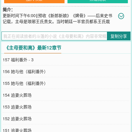
简介：
更新时间下午6:00‖预收《新郎新娘》《婢骨》——后来史书
记载，主母是琅琊王氏贵女。当时朝廷一半官员都系王氏栽
培，家族鼎盛。主母生来高贵，更是家族第一美人。立新君时，王氏
选择和郎灵寂合作，扶持他为第一权臣。主母也在最好的年华里，义
复制分享
无反顾嫁给了家主，陪他从籍籍无名到位极人臣。主母没有父辈那么
大野心，婚姻只求夫妻和睦、共挽鹿车。然多年来，家主对待主母冷
《主母要和离》最新12章节
漠如冰，夫妻关系只能勉强维持，主母亦无所出。后家主下江南，邂
逅一扬州瘦马。瘦马长得漂亮，天生媚态，最会勾引男人。她被送给
157 福利番外 - 3
县令当小妾，是家主救了她，有幸服侍过家主两次，已然身怀有孕。
瘦马跪在主母面前，奉上妾室茶，“奴婢和家主两情相悦，只愿侍奉家
156 她与他（福利番外）
主，求主母成全。”“若主母不肯收留，奴婢唯有带着孩儿流落街头。”
她不过盈盈十八，而主母二十有五，已人老珠黄了。主母沉思往事，
155 她与他（福利番外）
明白自己多年和家主相敬如冰，非是家主不懂温柔，他只是看不上她
这正妻。正妻，本来政治联姻的工具。他只想凭王氏之力青云直上罢
154 追妻火葬场
了，用罢便丢。主母被这对男女气得生病，积劳成疾，死在家主位极
人臣的那一年。病死时雪花飞舞，红梅盛放。重生一世，她回到最无
153 追妻火葬场
忧无虑的青春年华。追风，做梦，写诗，逆风骑马——鼎盛的家族，
父辈的靠山，族中好几位爱她疼她的兄长，可以让她重新选择。春阳
152 追妻火葬场
灿烂下，前世定情的地方。她当着郎灵寂的面和家中长辈说，要转嫁
新上任年轻的太常博士。前世那位稳坐钓鱼台的家主终于找到她，晦
151 追妻火葬场