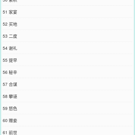
51 家宴
52 买地
53 二度
54 谢礼
55 提早
56 秘辛
57 合谋
58 攀诬
59 怒色
60 赠妾
61 前世