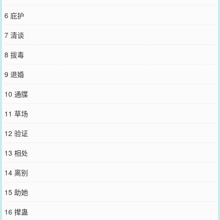
案于2023.10.10
6 庇护
您要是觉得《
主母要和离
》还不错的话请不要忘记向您QQ群和微博微
信里的朋友推荐哦！
7 清谈
8 拔毒
9 退婚
10 通牒
11 草场
12 验证
13 相处
14 离别
15 助她
16 撵蛊