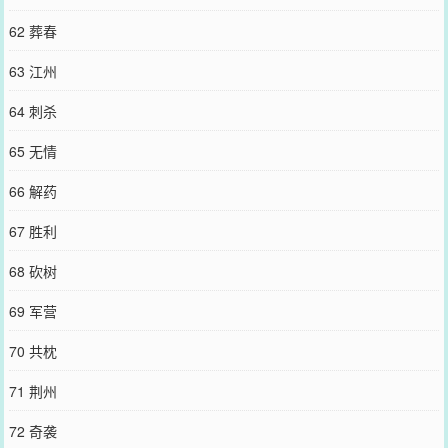
62 葬春
63 江州
64 刺杀
65 无情
66 解药
67 胜利
68 砍树
69 军营
70 共枕
71 荆州
72 奇袭