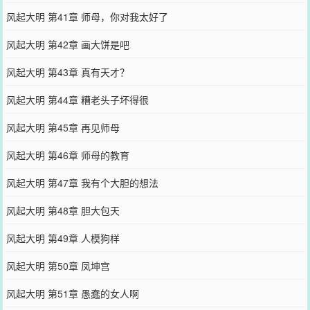
风起大明 第41章 师母，你对我太好了
风起大明 第42章 画大饼是吧
风起大明 第43章 真有天才？
风起大明 第44章 糟老头子坏得很
风起大明 第45章 再见师母
风起大明 第46章 师母的教育
风起大明 第47章 我有个大胆的想法
风起大明 第48章 胆大包天
风起大明 第49章 人模狗样
风起大明 第50章 凤坤宫
风起大明 第51章 愚蠢的女人啊