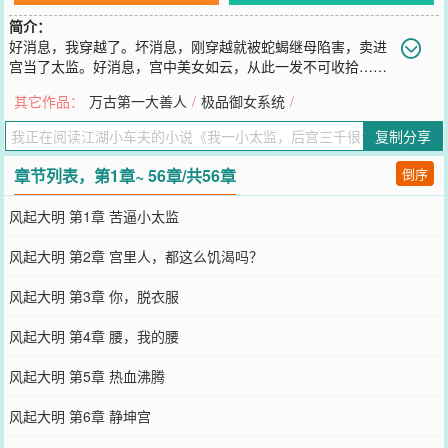
简介：
好消息，我穿越了。坏消息，刚穿越就被蛇蝎继母陷害，卖进
宫当了太监。好消息，宫中美女如云，从此一发不可收拾……
您要是觉得《
我一小太监，后宫三千很合理吧
》还不错的话请不要忘
其它作品：
万古第一大善人
/
极品御女系统
/
记向您QQ群和微博微信里的朋友推荐哦！
复制分享
章节列表，第1章~ 56章/共56章
倒序
风起大明 第1章 苦逼小太监
风起大明 第2章 宫里人，都这么饥渴吗？
风起大明 第3章 你，脱衣服
风起大明 第4章 腰，我的腰
风起大明 第5章 热血沸腾
风起大明 第6章 静坤宫