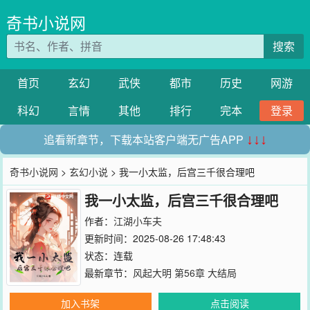
奇书小说网
搜索
首页
玄幻
武侠
都市
历史
网游
科幻
言情
其他
排行
完本
登录
追看新章节，下载本站客户端无广告APP
↓↓↓
奇书小说网
>
玄幻小说
> 我一小太监，后宫三千很合理吧
我一小太监，后宫三千很合理吧
作者：
江湖小车夫
更新时间：2025-08-26 17:48:43
状态：连载
最新章节：
风起大明 第56章 大结局
加入书架
点击阅读